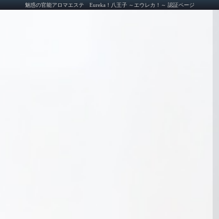
魅惑の官能アロマエステ Eureka！八王子 ～エウレカ！～ 認証ページ